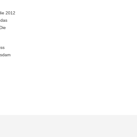
die 2012
 das
Die
iss
otsdam